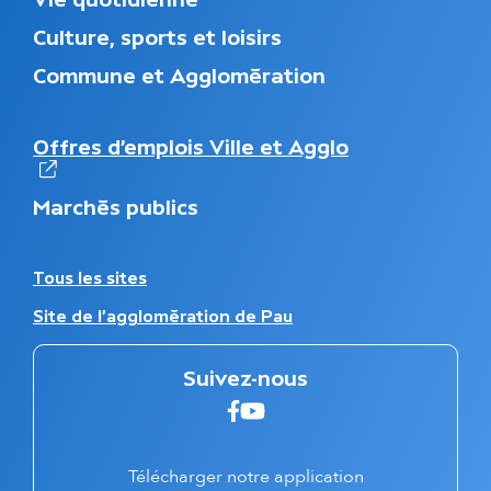
e
Culture, sports et loisirs
n
u
Commune et Agglomération
d
u
p
N
Offres d’emplois Ville et Agglo
i
a
e
v
d
Marchés publics
i
d
g
e
a
p
t
A
Tous les sites
a
i
u
g
Site de l'agglomération de Pau
o
t
e
n
r
s
e
Suivez-nous
e
s
c
s
Suivez-nous sur faceboo
Suivez-nous sur Youtu
o
i
n
t
d
e
Télécharger notre application