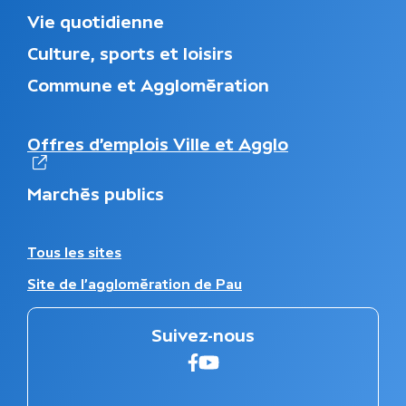
M
Vie quotidienne
e
Culture, sports et loisirs
n
u
Commune et Agglomération
d
u
p
N
Offres d’emplois Ville et Agglo
i
a
e
v
d
Marchés publics
i
d
g
e
a
p
t
A
Tous les sites
a
i
u
g
Site de l'agglomération de Pau
o
t
e
n
r
s
e
Suivez-nous
e
s
c
s
Suivez-nous sur faceboo
Suivez-nous sur Youtu
o
i
n
t