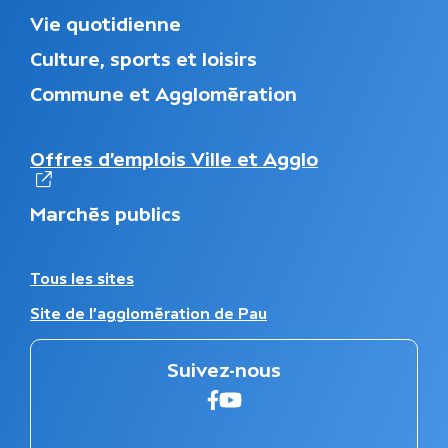
M
Vie quotidienne
e
Culture, sports et loisirs
n
u
Commune et Agglomération
d
u
p
N
Offres d’emplois Ville et Agglo
i
a
e
v
d
Marchés publics
i
d
g
e
a
p
t
A
Tous les sites
a
i
u
g
Site de l'agglomération de Pau
o
t
e
n
r
s
e
Suivez-nous
e
s
c
s
Suivez-nous sur faceboo
Suivez-nous sur Youtu
o
i
n
t