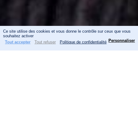
Ce site utilise des cookies et vous donne le contrôle sur ceux que vous
N
souhaitez activer
Personnaliser
Tout accepter
Tout refuser
Politique de confidentialité
Menu
Actualités
Recherche
a
Panneau de gestion des cookies
v
i
g
Actualités
a
t
Précédent
Suivant
i
o
A la une