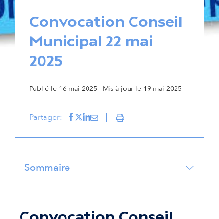
Convocation Conseil
Municipal 22 mai
2025
Publié le 16 mai 2025 | Mis à jour le 19 mai 2025
Partager sur Facebook
(s'ouvre dans un nouvel onglet)
Partager sur Twitter
(s'ouvre dans un nouvel onglet)
Partager sur LinkedIn
(s'ouvre dans un nouvel onglet)
Partager par mail
(s'ouvre dans un nouvel onglet
Partager:
Imprimer
Sommaire
Convocation Conseil