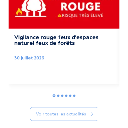
a
l
i
t
Vigilance rouge feux d'espaces
naturel feux de forêts
é
2
s
30 juillet 2026
l
i
é
e
Voir toutes les actualités
s