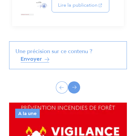
(s'ouvre dans un 
Lire la publication
Une précision sur ce contenu ?
Envoyer
A
Précédent
Suivant
c
t
A la une
u