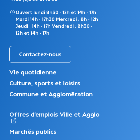
Ouvert lundi 8h30 - 12h et 14h - 17h
Mardi 14h - 17h30 Mercredi : 8h - 12h
Jeudi : 14h - 17h Vendredi : 8h30 -
12h et 14h - 17h
Contactez-nous
M
Vie quotidienne
e
Culture, sports et loisirs
n
u
Commune et Agglomération
d
u
p
(s'ouvre dans
N
Offres d’emplois Ville et Agglo
i
a
e
v
d
Marchés publics
i
d
g