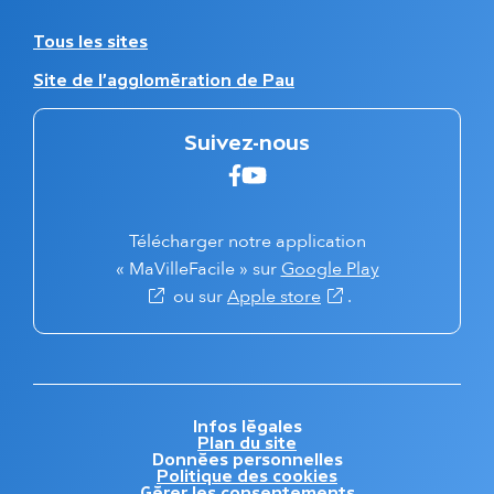
e
a
p
t
A
Tous les sites
a
i
u
g
Site de l'agglomération de Pau
o
t
e
n
r
s
e
Suivez-nous
e
s
c
s
Suivez-nous sur faceboo
Suivez-nous sur Youtu
o
i
n
t
d
e
Télécharger notre application
a
s
(s'ouvre dans 
« MaVilleFacile » sur
Google Play
i
(s'ouvre dans un nouv
ou sur
Apple store
.
r
e
f
o
o
t
M
Infos légales
e
Plan du site
e
r
Données personnelles
n
Politique des cookies
Gérer les consentements