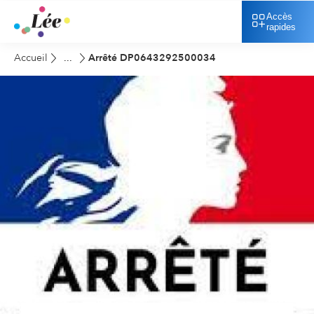
Accès
rapides
Accueil
Arrêté DP0643292500034
...