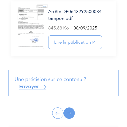
Arrêté DP0643292500034-
tampon.pdf
845.68 Ko
08/09/2025
(s'ouvre dans un 
Lire la publication
Une précision sur ce contenu ?
Envoyer
A
Précédent
Suivant