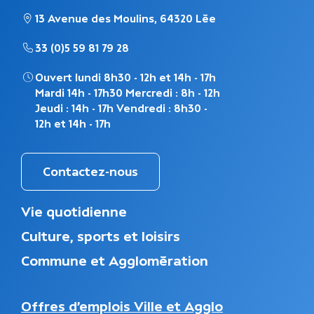
13 Avenue des Moulins, 64320 Lée
33 (0)5 59 81 79 28
Ouvert lundi 8h30 - 12h et 14h - 17h
Mardi 14h - 17h30 Mercredi : 8h - 12h
Jeudi : 14h - 17h Vendredi : 8h30 -
12h et 14h - 17h
Contactez-nous
M
Vie quotidienne
e
Culture, sports et loisirs
n
u
Commune et Agglomération
d
u
p
(s'ouvre dans
N
Offres d’emplois Ville et Agglo
i