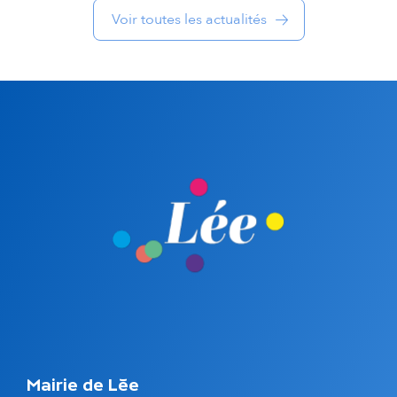
Voir toutes les actualités
e
s
Mairie de Lée