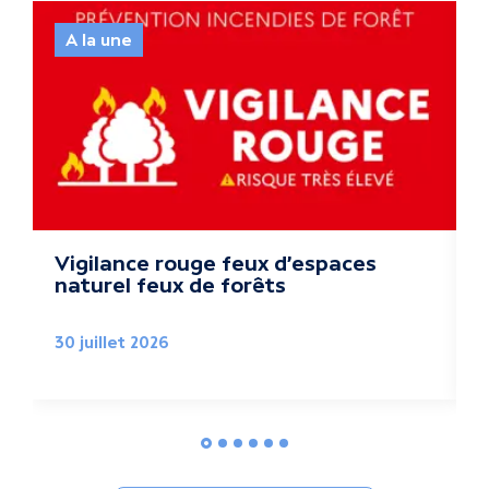
c
t
A la une
u
a
l
i
t
Vigilance rouge feux d'espaces
naturel feux de forêts
é
2
s
30 juillet 2026
l
i
é